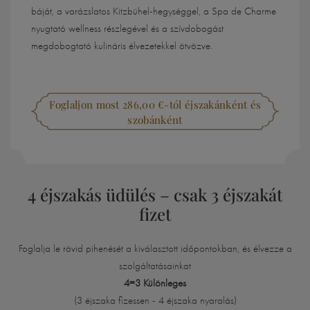
báját, a varázslatos Kitzbühel-hegységgel, a Spa de Charme
nyugtató wellness részlegével és a szívdobogást
megdobogtató kulináris élvezetekkel ötvözve.
Foglaljon most 286,00 €-tól éjszakánként és
szobánként
4 éjszakás üdülés – csak 3 éjszakát
fizet
Foglalja le rövid pihenését a kiválasztott időpontokban, és élvezze a
szolgáltatásainkat
4=3 Különleges
(3 éjszaka fizessen - 4 éjszaka nyaralás)