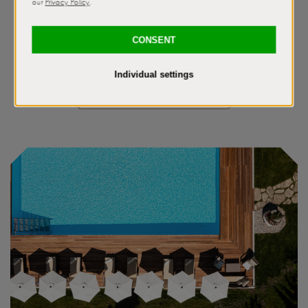
Élvezze a kiváló kulináris kreációkat. Töltsön időt együtt egy
finom étel és egy pohár finom bor mellett.
Unser kulinarisches Angebot