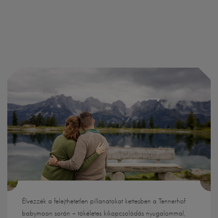
Élvezzék a felejthetetlen pillanatokat kettesben a Tennerhof
babymoon során – tökéletes kikapcsolódás nyugalommal,