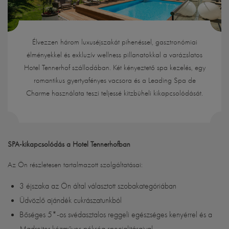
Élvezzen három luxuséjszakát pihenéssel, gasztronómiai
élményekkel és exkluzív wellness pillanatokkal a varázslatos
Hotel Tennerhof szállodában. Két kényeztető spa kezelés, egy
romantikus gyertyafényes vacsora és a Leading Spa de
Charme használata teszi teljessé kitzbüheli kikapcsolódását.
SPA-kikapcsolódás a Hotel Tennerhofban
Az Ön részletesen tartalmazott szolgáltatásai:
3 éjszaka az Ön által választott szobakategóriában
Üdvözlő ajándék cukrászatunkból
Bőséges 5*-os svédasztalos reggeli egészséges kenyérrel és a