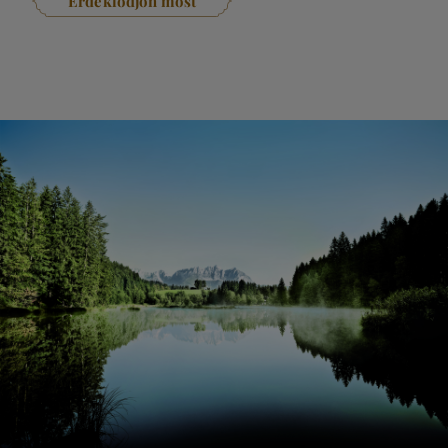
Érdeklődjön most