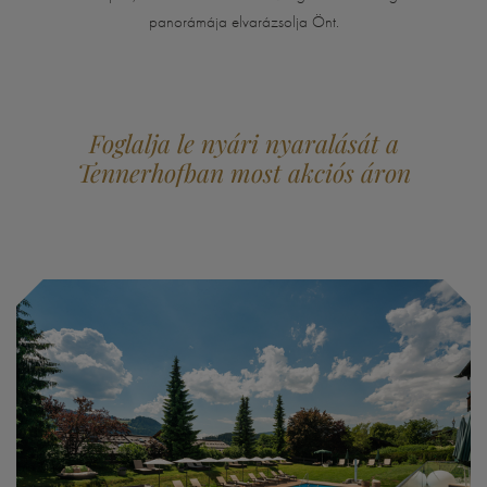
panorámája elvarázsolja Önt.
Foglalja le nyári nyaralását a
Tennerhofban most akciós áron