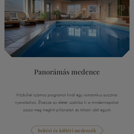
Panorámás medence
Kitzbühel számos programot kínál egy romantikus ausztriai
nyaraláshoz. Élvezze az életet, szakítsa ki a mindennapokat,
ossza meg meghitt pillanatait, és töltsön időt együtt.
Beltéri és kültéri medencék