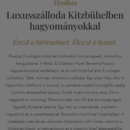
Tirolban
Luxusszálloda Kitzbühelben
hagyományokkal
Érezd a történelmet. Élvezd a luxust.
Élvezze 5 csillagos kitzbüheli szállodánk luxusát egyedi, romantikus
hangulatával. A Relais & Châteaux Hotel Tennerhof hosszú
hagyományokkal rendelkezik, és ez volt Kitzbühel első 5 csillagos
szállodája. Több, mint egy romantikus szálloda. Egy olyan hely, ahol a
hagyomány találkozik a luxussal, a személyre szabott kiszolgálás pedig
kulináris élvezetekkel párosul. Kiváló ínyenc konyha várja Önt a
reggelitől a vacsoráig. Éttermünk több mint 30 éve az ország egyik
legjobb díjnyertes étterme. Egy hely az ínyenceknek, a pihenni
vágyóknak és a szerelmeseknek. Romantikus butikhotel Kitzbühelben. A
kivételesen szép fekvés, ahonnan Kitzbühelre nyílik kilátás, valamint a
Kitzbüheli-Alpok, a Hahnenkamm és a világhírű Streif lélegzetelállító