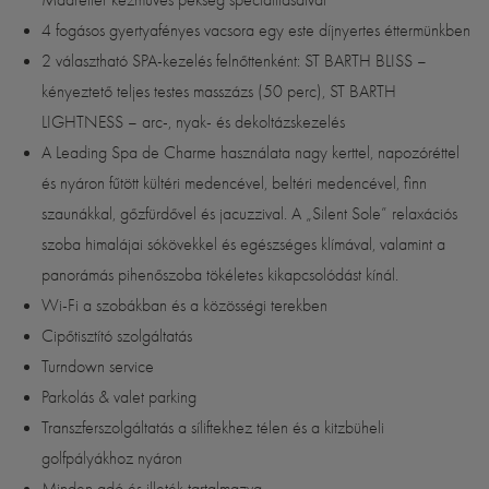
Madreiter kézműves pékség specialitásaival
4 fogásos gyertyafényes vacsora egy este díjnyertes éttermünkben
2 választható SPA-kezelés felnőttenként: ST BARTH BLISS –
kényeztető teljes testes masszázs (50 perc), ST BARTH
LIGHTNESS – arc-, nyak- és dekoltázskezelés
A Leading Spa de Charme használata nagy kerttel, napozóréttel
és nyáron fűtött kültéri medencével, beltéri medencével, finn
szaunákkal, gőzfürdővel és jacuzzival. A „Silent Sole” relaxációs
szoba himalájai sókövekkel és egészséges klímával, valamint a
panorámás pihenőszoba tökéletes kikapcsolódást kínál.
Wi-Fi a szobákban és a közösségi terekben
Cipőtisztító szolgáltatás
Turndown service
Parkolás & valet parking
Transzferszolgáltatás a síliftekhez télen és a kitzbüheli
golfpályákhoz nyáron