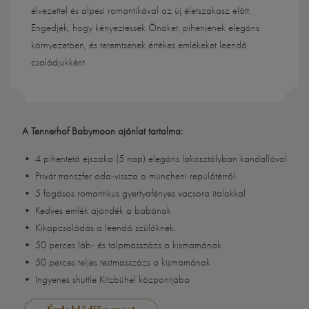
élvezettel és alpesi romantikával az új életszakasz előtt.
Engedjék, hogy kényeztessék Önöket, pihenjenek elegáns
környezetben, és teremtsenek értékes emlékeket leendő
családjukként.
A Tennerhof Babymoon ajánlat tartalma:
• 4 pihentető éjszaka (5 nap) elegáns lakosztályban kandallóval
• Privát transzfer oda-vissza a müncheni repülőtérről
• 5 fogásos romantikus gyertyafényes vacsora italokkal
• Kedves emlék ajándék a babának
• Kikapcsolódás a leendő szülőknek:
• 50 perces láb- és talpmasszázs a kismamának
• 50 perces teljes testmasszázs a kismamának
• Ingyenes shuttle Kitzbühel központjába