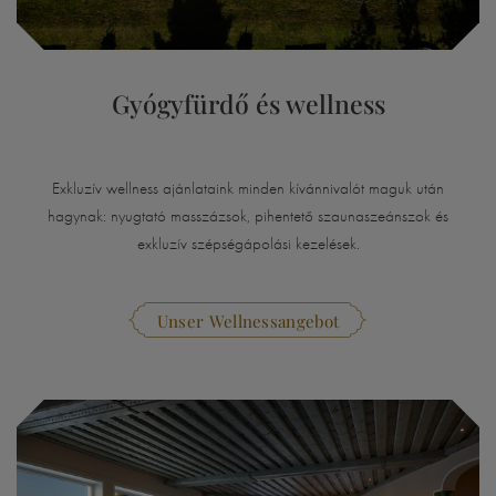
Gyógyfürdő és wellness
Exkluzív wellness ajánlataink minden kívánnivalót maguk után
hagynak: nyugtató masszázsok, pihentető szaunaszeánszok és
exkluzív szépségápolási kezelések.
Unser Wellnessangebot