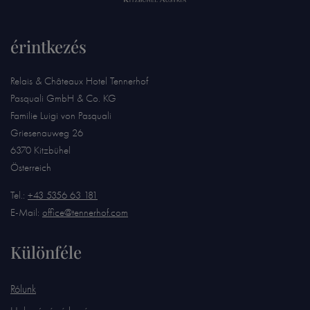
érintkezés
Relais & Châteaux Hotel Tennerhof
Pasquali GmbH & Co. KG
Familie Luigi von Pasquali
Griesenauweg 26
6370 Kitzbühel
Österreich
Tel.:
+43 5356 63 181
E-Mail:
office@tennerhof.com
Különféle
Rólunk