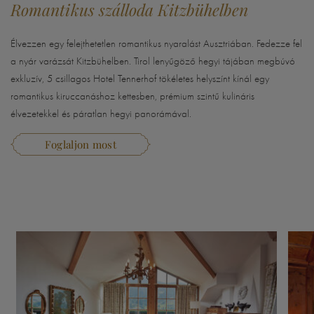
Romantikus szálloda Kitzbühelben
Élvezzen egy felejthetetlen romantikus nyaralást Ausztriában. Fedezze fel
a nyár varázsát Kitzbühelben. Tirol lenyűgöző hegyi tájában megbúvó
exkluzív, 5 csillagos Hotel Tennerhof tökéletes helyszínt kínál egy
romantikus kiruccanáshoz kettesben, prémium szintű kulináris
élvezetekkel és páratlan hegyi panorámával.
Foglaljon most