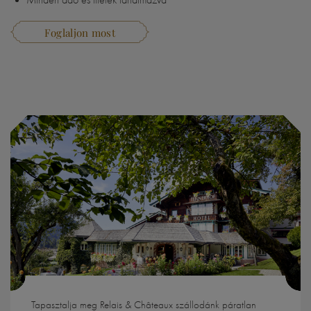
Minden adó és illeték tartalmazva
Foglaljon most
Tapasztalja meg Relais & Châteaux szállodánk páratlan