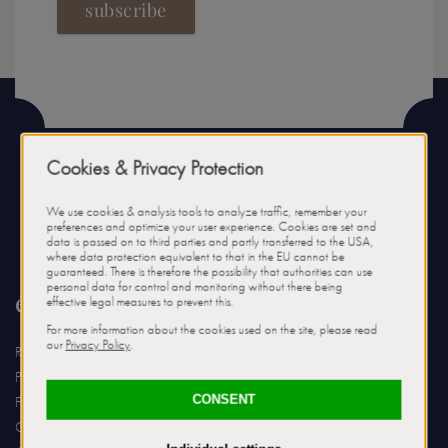
subscribe
érintkezés
Relais & Châteaux Hotel Tennerhof
Pasquali GmbH & Co. KG
Familie Luigi von Pasquali
Griesenauweg 26