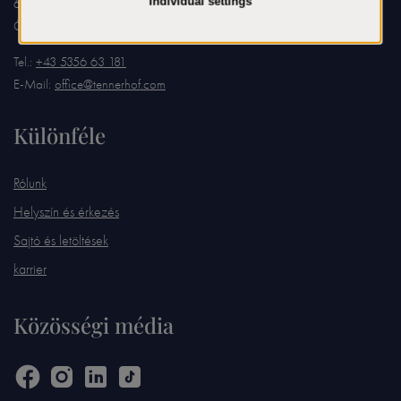
6370 Kitzbühel
Österreich
Tel.:
+43 5356 63 181
E-Mail:
office@tennerhof.com
Különféle
Rólunk
Helyszín és érkezés
Sajtó és letöltések
karrier
Közösségi média