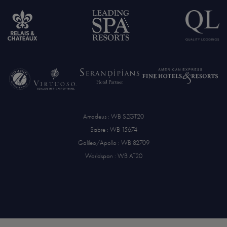
Amadeus : WB SZGT20
Sabre : WB 15674
Galileo/Apollo : WB 82709
Worldspan : WB AT20