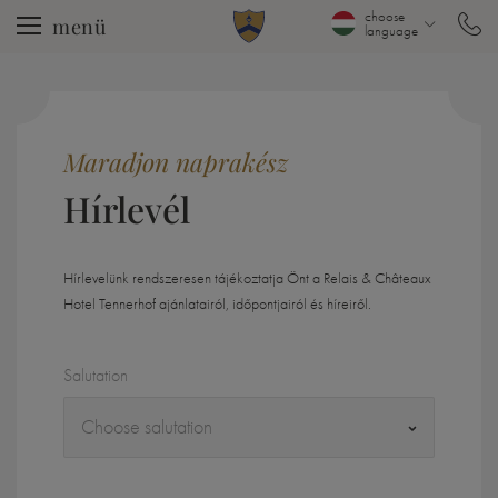
choose
menü
language
Maradjon naprakész
Hírlevél
Hírlevelünk rendszeresen tájékoztatja Önt a Relais & Châteaux
Hotel Tennerhof ajánlatairól, időpontjairól és híreiről.
Salutation