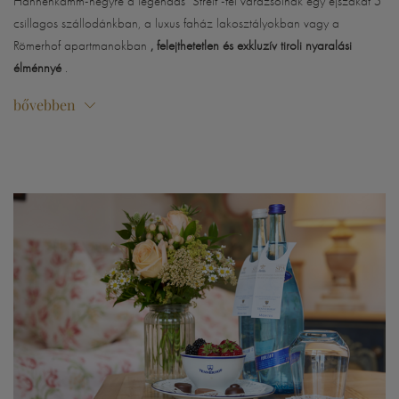
Hahnenkamm-hegyre a legendás "Streif"-fel varázsolnak egy éjszakát 5
csillagos szállodánkban, a luxus faház lakosztályokban vagy a
Römerhof apartmanokban
, felejthetetlen és exkluzív tiroli nyaralási
élménnyé
.