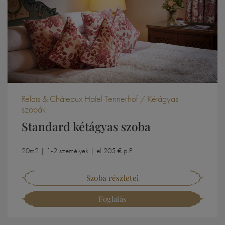
Relais & Châteaux Hotel Tennerhof / Kétágyas
szobák
Standard kétágyas szoba
20m2 | 1-2 személyek | el 205 € p.P.
Szoba részletei
Foglalás