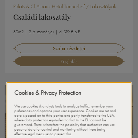
Relais & Châteaux Hotel Tennerhof / Lakosztályok
Családi lakosztály
80m2 | 2-6 személyek | el 319 € p.P.
Szoba részletei
Foglalás