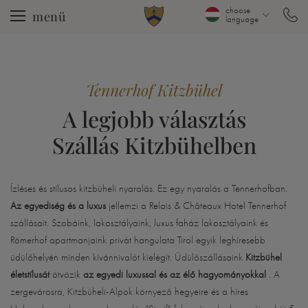
choose
menü
language
Tennerhof Kitzbühel
A legjobb választás
Szállás Kitzbühelben
Ízléses és stílusos kitzbüheli nyaralás. Ez egy nyaralás a Tennerhofban.
Az egyediség és a luxus
jellemzi a Relais & Châteaux Hotel Tennerhof
szállásait. Szobáink, lakosztályaink, luxus faház lakosztályaink és
Römerhof apartmanjaink privát hangulata Tirol egyik leghíresebb
üdülőhelyén minden kívánnivalót kielégít. Üdülőszállásaink
Kitzbühel
életstílusát
ötvözik
az egyedi luxussal és az élő hagyományokkal
. A
zergevárosra, Kitzbüheli-Alpok környező hegyeire és a híres