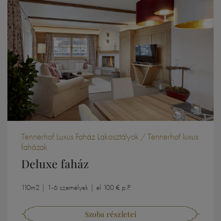
Tennerhof Luxus Faház Lakosztályok / Tennerhof luxus
faházak
Deluxe faház
110m2 | 1-6 személyek | el 100 € p.P.
Szoba részletei