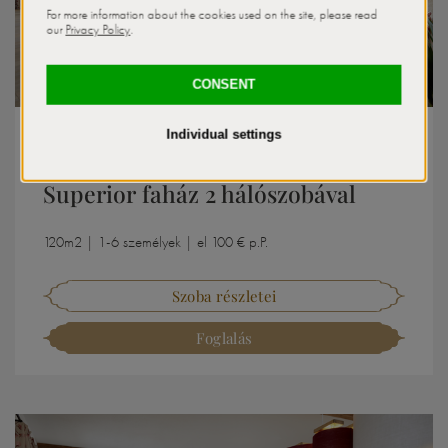
Tennerhof Luxus Faház Lakosztályok / Tennerhof luxus
faházak
Superior faház 2 hálószobával
120m2 | 1-6 személyek | el 100 € p.P.
Szoba részletei
Foglalás