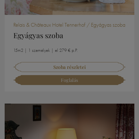
Relais & Châteaux Hotel Tennerhof / Egyágyas szoba
Egyágyas szoba
15m2 | 1 személyek | el 279 € p.P.
Szoba részletei
Foglalás