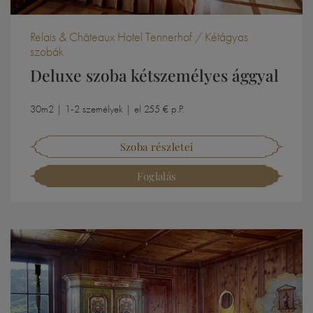
Relais & Châteaux Hotel Tennerhof / Kétágyas
szobák
Deluxe szoba kétszemélyes ággyal
30m2 | 1-2 személyek | el 255 € p.P.
Szoba részletei
Foglalás