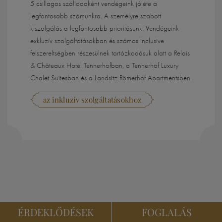
5 csillagos szállodaként vendégeink jóléte a
legfontosabb számunkra. A személyre szabott
kiszolgálás a legfontosabb prioritásunk. Vendégeink
exkluzív szolgáltatásokban és számos inclusive
felszereltségben részesülnek tartózkodásuk alatt a Relais
& Châteaux Hotel Tennerhofban, a Tennerhof Luxury
Chalet Suitesban és a Landsitz Römerhof Apartmentsben.
az inkluzív szolgáltatásokhoz
ÉRDEKLŐDÉSEK
FOGLALÁS