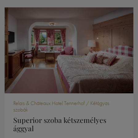
Relais & Châteaux Hotel Tennerhof / Kétágyas
szobák
Superior szoba kétszemélyes
ággyal