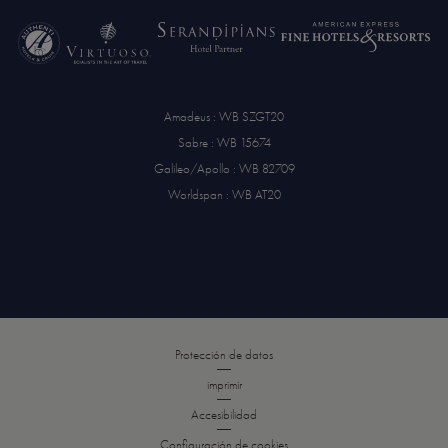
Amadeus : WB SZGT20
Sabre : WB 15674
Galileo/Apollo : WB 82709
Worldspan : WB AT20
Protección de datos
imprimir
Accesibilidad
Configuración de cookies