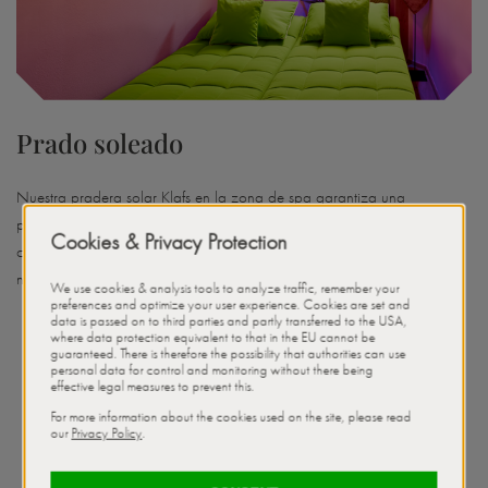
Prado soleado
Nuestra pradera solar Klafs en la zona de spa garantiza una
producción adecuada de vitamina D3 durante los meses de sequía. El
centro de bronceado utiliza rayos UV para lograr un bronceado
natural y duradero.
tiempo óptimo de bronceado de 15 minutos
Se recomienda un máximo de dos sesiones de bronceado por
semana.
apoya la producción vital de vitamina D3