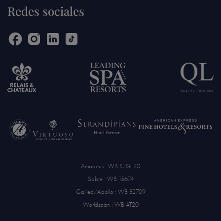
Redes sociales
Amadeus : WB SZGT20
Sabre : WB 15674
Galileo/Apollo : WB 82709
Worldspan : WB AT20