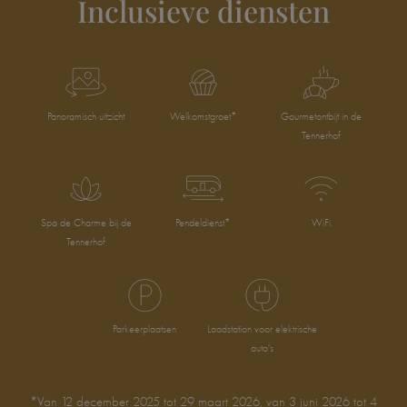
Inclusieve diensten
Panoramisch uitzicht
Welkomstgroet*
Gourmetontbijt in de
Tennerhof
Spa de Charme bij de
Pendeldienst*
WiFi
Tennerhof
Parkeerplaatsen
Laadstation voor elektrische
auto's
*Van 12 december 2025 tot 29 maart 2026, van 3 juni 2026 tot 4