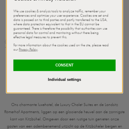
Hotel, luxe chalets en appartementen
ONZE ACCOMMODATIES
Ons charmante luxehotel, de Luxury Chalet Suites en de Landsitz
Römerhof Apartments, liggen op een glooiende heuvel aan de zonnigste
kant van Kitzbühel. Omgeven door een rustige tuin genieten onze
gasten van een adembenemend uitzicht op de Kitzbüheler bergen en