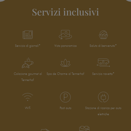
Servizi inclusivi
Servizio di giornali*
Vista panoramica
Saluto di benvenuto*
Colazione gourmet al
Spa de Charme al Tennerhof
Servizio navetta*
Tennerhof
Wifi
Posti auto
Stazione di ricarica per auto
elettriche