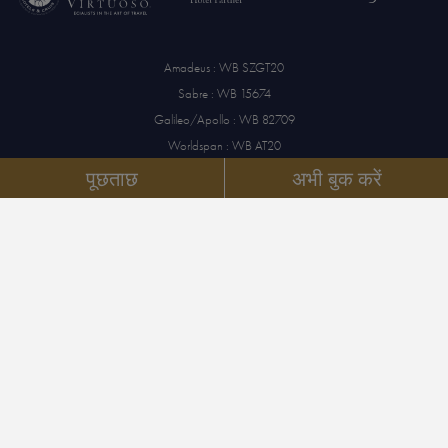
Amadeus : WB SZGT20
Sabre : WB 15674
Galileo/Apollo : WB 82709
Worldspan : WB AT20
पूछताछ
अभी बुक करें
डेटा सुरक्षा
छाप
सरल उपयोग
कुकी सेटिंग्स