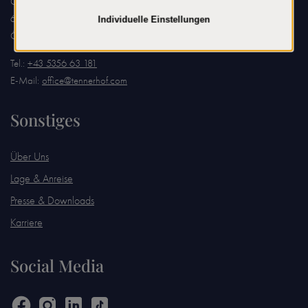
Griesenauweg 26
6370 Kitzbühel
Österreich
Tel.:
+43 5356 63 181
E-Mail:
office@tennerhof.com
Sonstiges
Über Uns
Lage & Anreise
Presse & Downloads
Karriere
Social Media