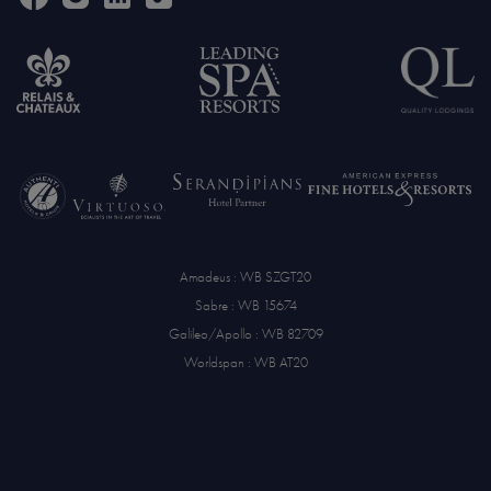
Amadeus : WB SZGT20
Sabre : WB 15674
Galileo/Apollo : WB 82709
Worldspan : WB AT20