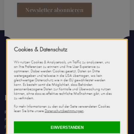
Newsletter abonnieren
Kontakt
Relais & Châteaux Hotel Tennerhof
Pasquali GmbH & Co. KG
Familie Luigi von Pasquali