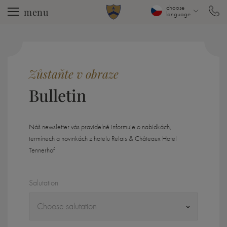
choose
menu
language
Zůstaňte v obraze
Bulletin
Náš newsletter vás pravidelně informuje o nabídkách,
termínech a novinkách z hotelu Relais & Châteaux Hotel
Tennerhof
Salutation