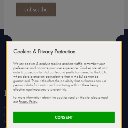
subscribe
kontakt
Relais & Châteaux Hotel Tennerhof
Pasquali GmbH & Co. KG
Familie Luigi von Pasquali