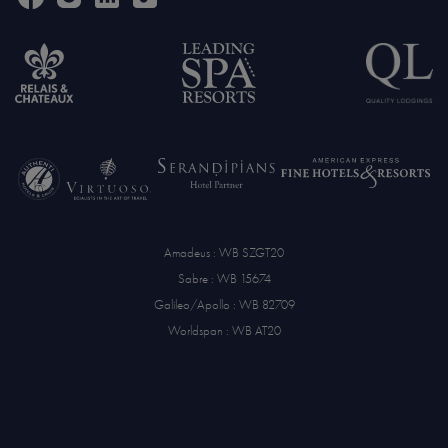
Amadeus : WB SZGT20
Sabre : WB 15674
Galileo/Apollo : WB 82709
Worldspan : WB AT20