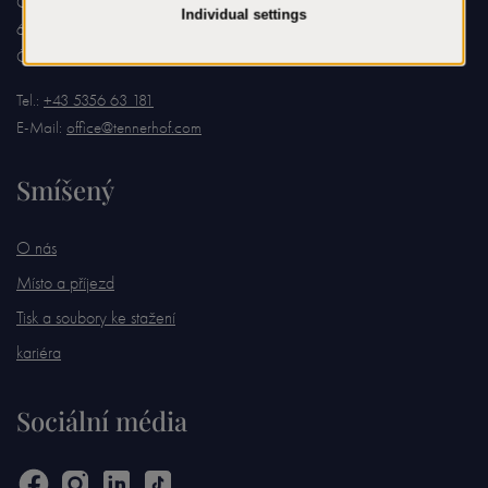
Griesenauweg 26
6370 Kitzbühel
Österreich
Tel.:
+43 5356 63 181
E-Mail:
office@tennerhof.com
Smíšený
O nás
Místo a příjezd
Tisk a soubory ke stažení
kariéra
Sociální média