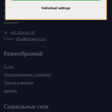
Familie Luigi von Pasquali
Griesenauweg 26
6370 Kitzbühel
Österreich
Tel.:
+43 5356 63 181
E-Mail:
office@tennerhof.com
Разнообразный
О нас
Местоположение и прибытие
Пресса и загрузки
карьера
Социальные сети