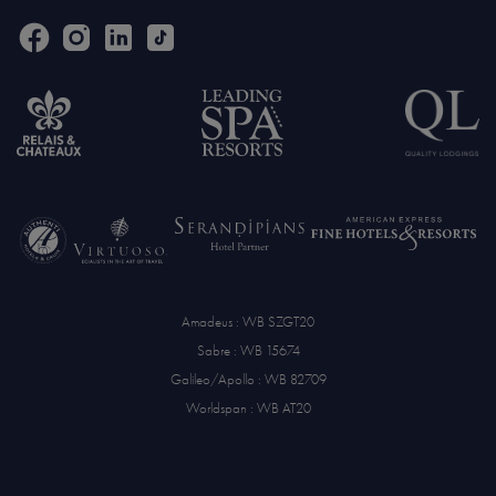
Amadeus : WB SZGT20
Sabre : WB 15674
Galileo/Apollo : WB 82709
Worldspan : WB AT20