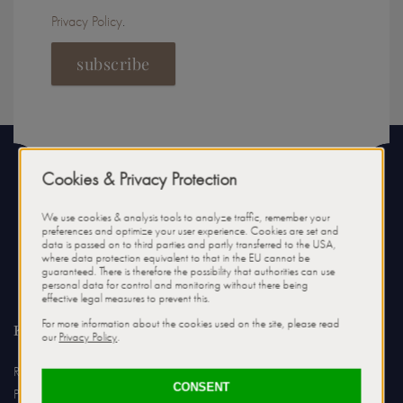
Privacy Policy
.
subscribe
контакт
Relais & Châteaux Hotel Tennerhof
Pasquali GmbH & Co. KG