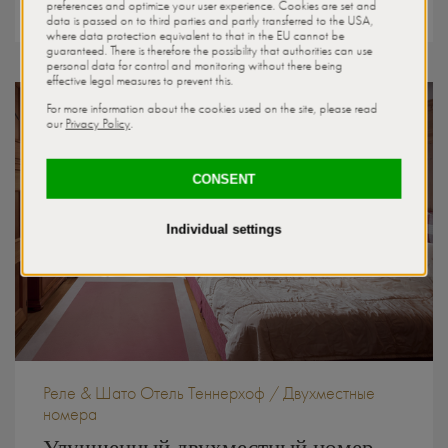
Забронировать
Реле & Шато Отель Теннерхоф / Двухместные
номера
Улучшенный двухместный номер