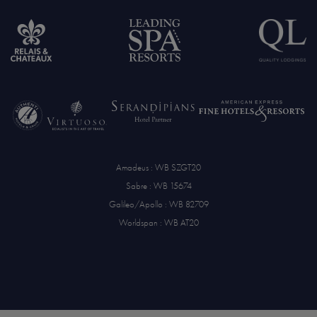
Amadeus : WB SZGT20
Sabre : WB 15674
Galileo/Apollo : WB 82709
Worldspan : WB AT20