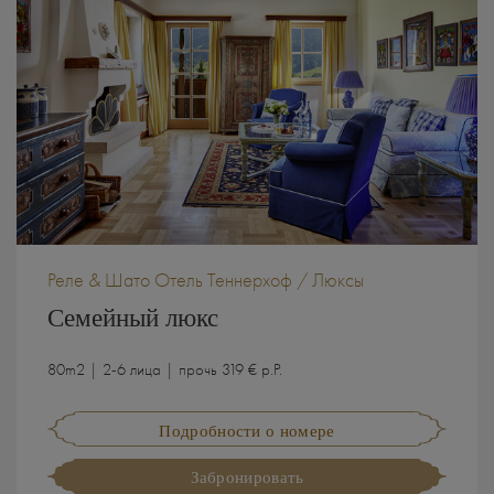
Реле & Шато Отель Теннерхоф / Люксы
Семейный люкс
80m2 | 2-6 лица | прочь 319 € p.P.
Подробности о номере
Забронировать