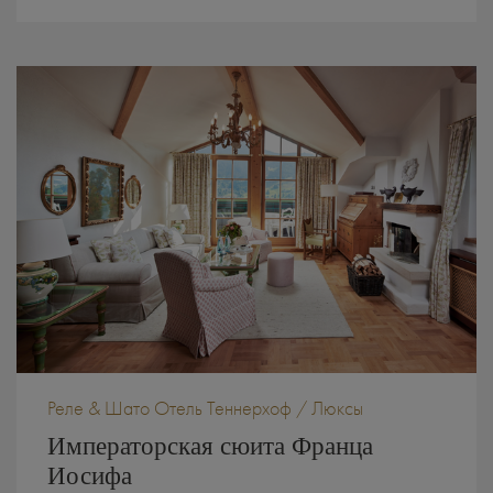
Реле & Шато Отель Теннерхоф / Люксы
Императорская сюита Франца
Иосифа