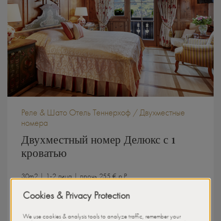
Реле & Шато Отель Теннерхоф / Двухместные
номера
Двухместный номер Делюкс с 1
кроватью
30m2 | 1-2 лица | прочь 255 € p.P.
Подробности о номере