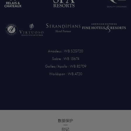
Amadeus : WB SZGT20
Sabre : WB 15674
Galileo/Apollo : WB 82709
Worldspan : WB AT20
数据保护
印记