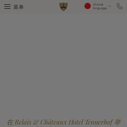
choose
菜单
language
在 Relais & Châteaux Hotel Tennerhof 举