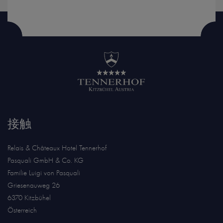
接触
Relais & Châteaux Hotel Tennerhof
Pasquali GmbH & Co. KG
Familie Luigi von Pasquali
Griesenauweg 26
6370 Kitzbühel
Österreich