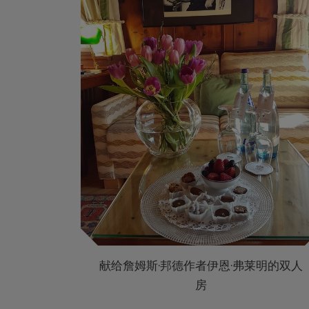
献给詹姆斯·邦德作者伊恩·弗莱明的双人
房