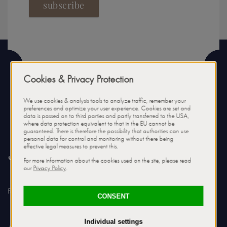
subscribe
اتصال
Familie Luigi von Pasquali